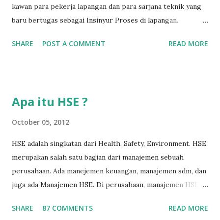
kawan para pekerja lapangan dan para sarjana teknik yang
baru bertugas sebagai Insinyur Proses di lapangan.
Pengantar Penulis Saya masih teringat ketika lulus dari
SHARE
POST A COMMENT
READ MORE
jurusan Teknik Kimia dan langsung berhadapan dengan
dunia nyata (pabrik minyak dan gas) dan tergagap-gagap
dalam menghadapi problem di lapangan yang menuntut
persyaratan dari seorang insinyur proses dalam memahami
Apa itu HSE ?
suatu permasalahan dengan cepat, dan terkadang butuh
kecerdikan – yang sanggup menjembatani antara teori
October 05, 2012
pendidikan tinggi dan dunia nyata (=dunia kerja). Semakin
HSE adalah singkatan dari Health, Safety, Environment. HSE
lama bekerja di front line operation – dalam hal
merupakan salah satu bagian dari manajemen sebuah
troubleshooting – semakin memperkaya kita dalam
perusahaan. Ada manejemen keuangan, manajemen sdm, dan
memahami permasalahan-permasalahan proses berikutnya.
juga ada Manajemen HSE. Di perusahaan, manajemen HSE
Menurut hemat saya, masalah-masalah troubleshooting
biasanya dipimpin oleh seorang manajer HSE, yang
proses di lapangan seringkali adalah masalah yang
SHARE
87 COMMENTS
READ MORE
bertugas untuk merencanakan, melaksanakan, dan
sederhana, namun terkadang menjadi ruwet karena tidak