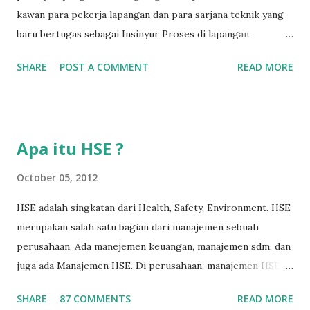
kawan para pekerja lapangan dan para sarjana teknik yang
baru bertugas sebagai Insinyur Proses di lapangan.
Pengantar Penulis Saya masih teringat ketika lulus dari
SHARE
POST A COMMENT
READ MORE
jurusan Teknik Kimia dan langsung berhadapan dengan
dunia nyata (pabrik minyak dan gas) dan tergagap-gagap
dalam menghadapi problem di lapangan yang menuntut
persyaratan dari seorang insinyur proses dalam memahami
Apa itu HSE ?
suatu permasalahan dengan cepat, dan terkadang butuh
kecerdikan – yang sanggup menjembatani antara teori
October 05, 2012
pendidikan tinggi dan dunia nyata (=dunia kerja). Semakin
HSE adalah singkatan dari Health, Safety, Environment. HSE
lama bekerja di front line operation – dalam hal
merupakan salah satu bagian dari manajemen sebuah
troubleshooting – semakin memperkaya kita dalam
perusahaan. Ada manejemen keuangan, manajemen sdm, dan
memahami permasalahan-permasalahan proses berikutnya.
juga ada Manajemen HSE. Di perusahaan, manajemen HSE
Menurut hemat saya, masalah-masalah troubleshooting
biasanya dipimpin oleh seorang manajer HSE, yang
proses di lapangan seringkali adalah masalah yang
SHARE
87 COMMENTS
READ MORE
bertugas untuk merencanakan, melaksanakan, dan
sederhana, namun terkadang menjadi ruwet karena tidak