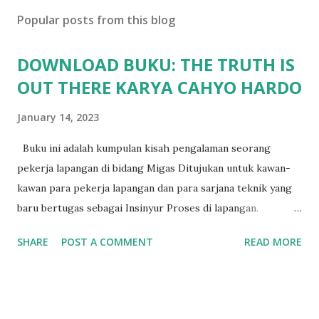
Popular posts from this blog
DOWNLOAD BUKU: THE TRUTH IS
OUT THERE KARYA CAHYO HARDO
January 14, 2023
Buku ini adalah kumpulan kisah pengalaman seorang
pekerja lapangan di bidang Migas Ditujukan untuk kawan-
kawan para pekerja lapangan dan para sarjana teknik yang
baru bertugas sebagai Insinyur Proses di lapangan.
Pengantar Penulis Saya masih teringat ketika lulus dari
SHARE
POST A COMMENT
READ MORE
jurusan Teknik Kimia dan langsung berhadapan dengan
dunia nyata (pabrik minyak dan gas) dan tergagap-gagap
dalam menghadapi problem di lapangan yang menuntut
persyaratan dari seorang insinyur proses dalam memahami