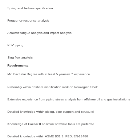
Spring and bellows specification
Frequency response analysis
Acoustic fatigue analysis and impact analysis
PSV piping
Slug flow analysis
Requirements:
Min Bachelor Degree with at least 5 yearsâ€™ experience
Preferably within offshore modification work on Norwegian Shelf
Extensive experience from piping stress analysis from offshore oil and gas installations
Detailed knowledge within piping, pipe support and structural
Knowledge of Caesar II or similar software tools are preferred
Detailed knowledge within ASME B31.3, PED, EN-13480