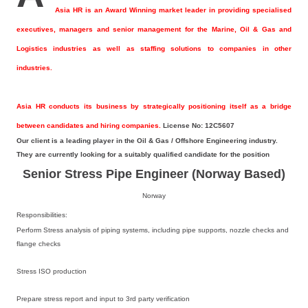
Asia HR is an Award Winning market leader in providing specialised
executives, managers and senior management for the Marine, Oil & Gas and
Logistics industries as well as staffing solutions to companies in other
industries.
Asia HR conducts its business by strategically positioning itself as a bridge
between candidates and hiring companies.
License No: 12C5607
Our client is a leading player in the Oil & Gas / Offshore Engineering industry.
They are currently looking for a suitably qualified candidate for the position
Senior Stress Pipe Engineer (Norway Based)
Norway
Responsibilities:
Perform Stress analysis of piping systems, including pipe supports, nozzle checks and
flange checks
Stress ISO production
Prepare stress report and input to 3rd party verification