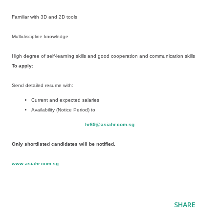
Familiar with 3D and 2D tools
Multidiscipline knowledge
High degree of self-learning skills and good cooperation and communication skills
To apply:
Send detailed resume with:
Current and expected salaries
Availability (Notice Period) to
hr69@asiahr.com.sg
Only shortlisted candidates will be notified.
www.asiahr.com.sg
SHARE