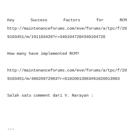
Key Success Factors for RCM
http://maintenanceforums.com/eve/forums/a/tpc/f/20
9103451/m/191103426?r=340104726#340104726
How many have implemented RCM?
http://maintenanceforums.com/eve/forums/a/tpc/f/20
9103451/m/46620972963?r=61820013963#61820013963
Salah satu comment dari V. Narayan :
---