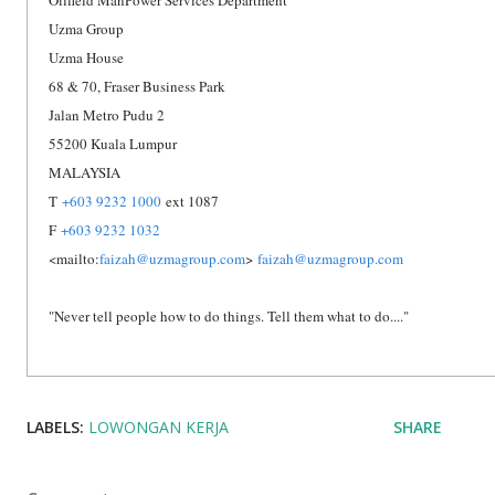
Oilfield ManPower Services Department
Uzma Group
Uzma House
68 & 70, Fraser Business Park
Jalan Metro Pudu 2
55200 Kuala Lumpur
MALAYSIA
T
+603 9232 1000
ext 1087
F
+603 9232 1032
<mailto:
faizah@uzmagroup.com
>
faizah@uzmagroup.com
"Never tell people how to do things. Tell them what to do...."
LABELS:
LOWONGAN KERJA
SHARE