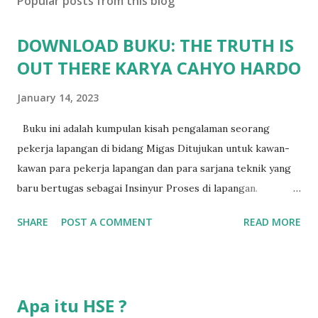
Popular posts from this blog
DOWNLOAD BUKU: THE TRUTH IS
OUT THERE KARYA CAHYO HARDO
January 14, 2023
Buku ini adalah kumpulan kisah pengalaman seorang
pekerja lapangan di bidang Migas Ditujukan untuk kawan-
kawan para pekerja lapangan dan para sarjana teknik yang
baru bertugas sebagai Insinyur Proses di lapangan.
Pengantar Penulis Saya masih teringat ketika lulus dari
SHARE
POST A COMMENT
READ MORE
jurusan Teknik Kimia dan langsung berhadapan dengan
dunia nyata (pabrik minyak dan gas) dan tergagap-gagap
dalam menghadapi problem di lapangan yang menuntut
persyaratan dari seorang insinyur proses dalam memahami
Apa itu HSE ?
suatu permasalahan dengan cepat, dan terkadang butuh