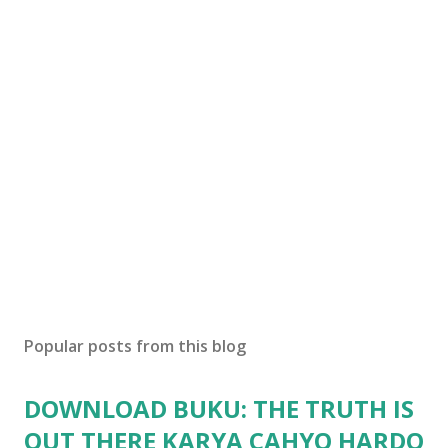
o
s
t
a
C
o
m
m
e
n
t
Popular posts from this blog
DOWNLOAD BUKU: THE TRUTH IS
OUT THERE KARYA CAHYO HARDO