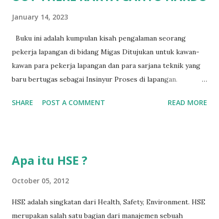
January 14, 2023
Buku ini adalah kumpulan kisah pengalaman seorang
pekerja lapangan di bidang Migas Ditujukan untuk kawan-
kawan para pekerja lapangan dan para sarjana teknik yang
baru bertugas sebagai Insinyur Proses di lapangan.
Pengantar Penulis Saya masih teringat ketika lulus dari
SHARE
POST A COMMENT
READ MORE
jurusan Teknik Kimia dan langsung berhadapan dengan
dunia nyata (pabrik minyak dan gas) dan tergagap-gagap
dalam menghadapi problem di lapangan yang menuntut
persyaratan dari seorang insinyur proses dalam memahami
Apa itu HSE ?
suatu permasalahan dengan cepat, dan terkadang butuh
kecerdikan – yang sanggup menjembatani antara teori
October 05, 2012
pendidikan tinggi dan dunia nyata (=dunia kerja). Semakin
HSE adalah singkatan dari Health, Safety, Environment. HSE
lama bekerja di front line operation – dalam hal
merupakan salah satu bagian dari manajemen sebuah
troubleshooting – semakin memperkaya kita dalam