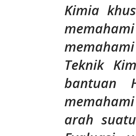
Kimia khus
memahami
memahami d
Teknik Ki
bantuan Hy
memahami
arah sua