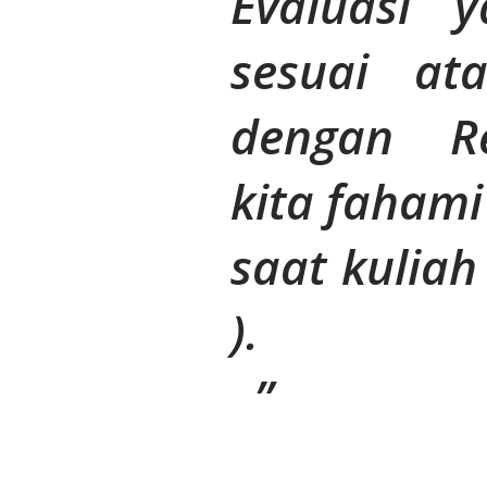
Evaluasi 
sesuai at
dengan Re
kita fahami
saat kuliah
).