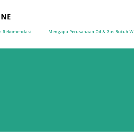
Skip to main content
INE
an Rekomendasi
Mengapa Perusahaan Oil & Gas Butuh We