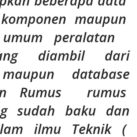
apkan beberapa data
k komponen maupun
si umum peralatan
ang diambil dari
 maupun database
kan Rumus rumus
ng sudah baku dan
alam ilmu Teknik (