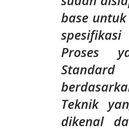
sudah disi
base untu
spesifika
Proses y
Standard
berdasar
Teknik ya
dikenal d