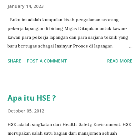
January 14, 2023
Buku ini adalah kumpulan kisah pengalaman seorang
pekerja lapangan di bidang Migas Ditujukan untuk kawan-
kawan para pekerja lapangan dan para sarjana teknik yang
baru bertugas sebagai Insinyur Proses di lapangan.
Pengantar Penulis Saya masih teringat ketika lulus dari
SHARE
POST A COMMENT
READ MORE
jurusan Teknik Kimia dan langsung berhadapan dengan
dunia nyata (pabrik minyak dan gas) dan tergagap-gagap
dalam menghadapi problem di lapangan yang menuntut
persyaratan dari seorang insinyur proses dalam memahami
Apa itu HSE ?
suatu permasalahan dengan cepat, dan terkadang butuh
kecerdikan – yang sanggup menjembatani antara teori
October 05, 2012
pendidikan tinggi dan dunia nyata (=dunia kerja). Semakin
HSE adalah singkatan dari Health, Safety, Environment. HSE
lama bekerja di front line operation – dalam hal
merupakan salah satu bagian dari manajemen sebuah
troubleshooting – semakin memperkaya kita dalam