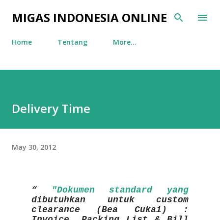
Skip to main content
MIGAS INDONESIA ONLINE
Home
Tentang
More…
Delivery Time
May 30, 2012
"Dokumen standard yang
dibutuhkan untuk custom
clearance (Bea Cukai) :
Invoice, Packing List & Bill