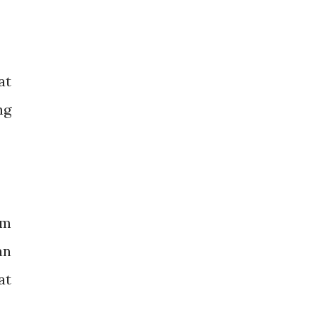
at
ng
um
an
at