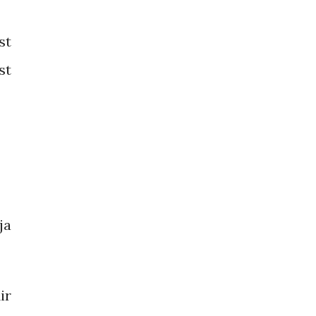
st
st
ja
ir