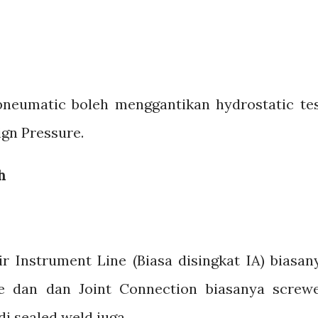
pneumatic boleh menggantikan hydrostatic tes
ign Pressure.
h
r Instrument Line (Biasa disingkat IA) biasan
pe dan dan Joint Connection biasanya screw
i sealed weld juga.