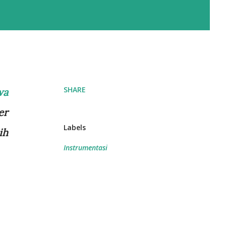
SHARE
wa
er
Labels
ih
Instrumentasi