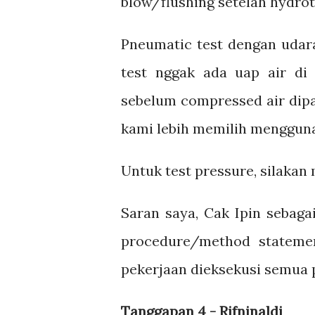
blow/flushing setelah hydrot
Pneumatic test dengan udar
test nggak ada uap air di 
sebelum compressed air dipak
kami lebih memilih mengguna
Untuk test pressure, silakan
Saran saya, Cak Ipin sebaga
procedure/method statemen
pekerjaan dieksekusi semua p
Tanggapan 4 - Rifninaldi