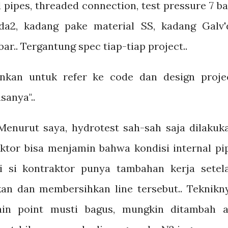
d pipes, threaded connection, test pressure 7 bar
a2, kadang pake material SS, kadang Galv'd
ar.. Tergantung spec tiap-tiap project..
ankan untuk refer ke code dan design proje
sanya"..
Menurut saya, hydrotest sah-sah saja dilakuk
ktor bisa menjamin bahwa kondisi internal pi
ti si kontraktor punya tambahan kerja setel
an dan membersihkan line tersebut.. Teknikn
in point musti bagus, mungkin ditambah a