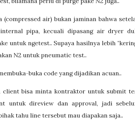
est, bilamana perlu di purge pake N2 juga..
a (compressed air) bukan jaminan bahwa setel
internal pipa, kecuali dipasang air dryer du
e untuk ngetest.. Supaya hasilnya lebih "kering
kan N2 untuk pneumatic test..
 membuka-buka code yang dijadikan acuan..
i client bisa minta kontraktor untuk submit te
t untuk direview dan approval, jadi sebel
ihak tahu line tersebut mau diapakan saja..