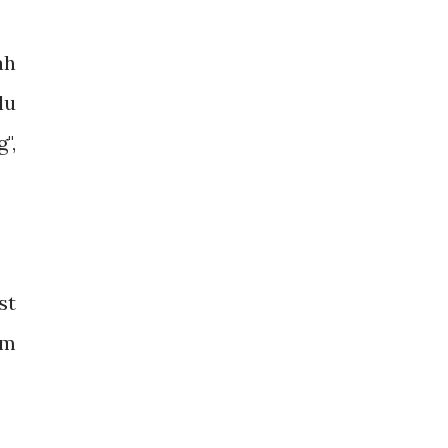
ah
lu
",
st
um