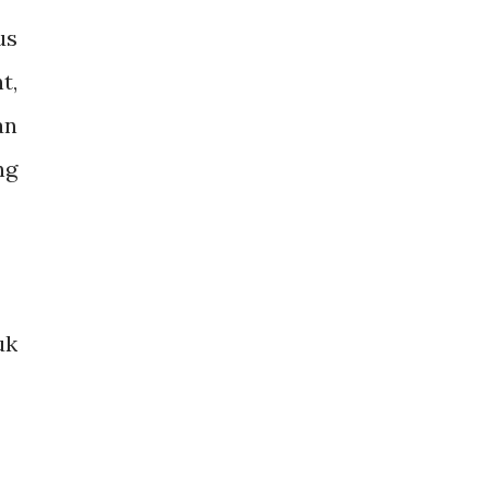
us
t,
an
ng
uk