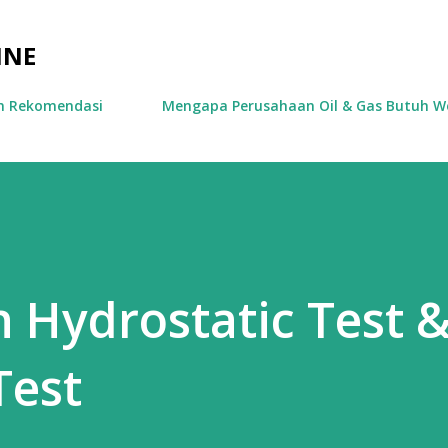
Skip to main content
INE
an Rekomendasi
Mengapa Perusahaan Oil & Gas Butuh We
 Hydrostatic Test 
Test