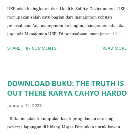
HSE adalah singkatan dari Health, Safety, Environment. HSE
merupakan salah satu bagian dari manajemen sebuah
perusahaan. Ada manejemen keuangan, manajemen sdm, dan
juga ada Manajemen HSE. Di perusahaan, manajemen HSE
biasanya dipimpin oleh seorang manajer HSE, yang
SHARE
87 COMMENTS
READ MORE
bertugas untuk merencanakan, melaksanakan, dan
mengendalikan seluruh program HSE. Program HSE
disesuaikan dengan tingkat resiko dari masing-masing
bidang pekerjaan. Misal HSE Konstruksi akan beda dengan
DOWNLOAD BUKU: THE TRUTH IS
HSE Pertambangan dan akan beda pula dengan HSE Migas .
OUT THERE KARYA CAHYO HARDO
Pembahasan - Administrator Migas Bermula dari
pertanyaan Sdr. Andri Jaswin (non-member) kepada
January 14, 2023
Administrator Milis mengenai HSE. Saya jawab secara
singkat kemudian di-cc-kan ke Moderator KBK HSE dan
Buku ini adalah kumpulan kisah pengalaman seorang
QMS untuk penjelasan yang lebih detail. Karena yang
pekerja lapangan di bidang Migas Ditujukan untuk kawan-