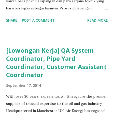
menjawab via japri adalah Moderator KBK, maka tentu
kawan para pekerja lapangan dan para sarjana teknik yang
sayang kalau dilewatkan oleh anggota milis semuanya.
baru bertugas sebagai Insinyur Proses di lapangan.
Untuk itu saya forward ke Milis Migas Indonesia. Selain itu,
Pengantar Penulis Saya masih teringat ketika lulus dari
SHARE
POST A COMMENT
READ MORE
keanggotaan Sdr. Andry telah saya setujui sehingga ...
jurusan Teknik Kimia dan langsung berhadapan dengan
dunia nyata (pabrik minyak dan gas) dan tergagap-gagap
dalam menghadapi problem di lapangan yang menuntut
persyaratan dari seorang insinyur proses dalam memahami
[Lowongan Kerja] QA System
suatu permasalahan dengan cepat, dan terkadang butuh
Coordinator, Pipe Yard
kecerdikan – yang sanggup menjembatani antara teori
Coordinator, Customer Assistant
pendidikan tinggi dan dunia nyata (=dunia kerja). Semakin
lama bekerja di front line operation – dalam hal
Coordinator
troubleshooting – semakin memperkaya kita dalam
September 17, 2014
memahami permasalahan-permasalahan proses berikutnya.
Menurut hemat saya, masalah-masalah troubleshooting
With over 30 years' experience, Air Energi are the premier
proses di lapangan seringkali adalah masalah yang
supplier of trusted expertise to the oil and gas industry.
sederhana, namun terkadang menjadi ruwet karena tidak
Headquartered in Manchester UK, Air Energi has regional