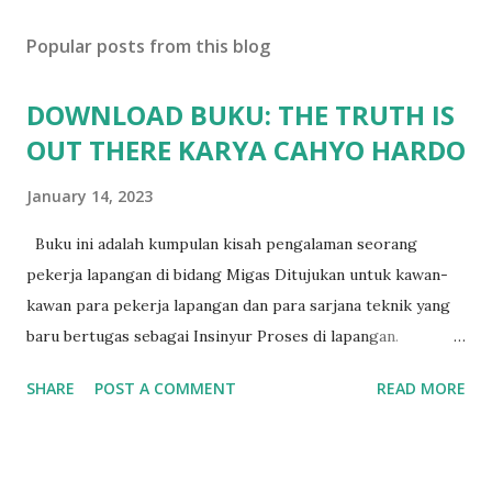
Popular posts from this blog
DOWNLOAD BUKU: THE TRUTH IS
OUT THERE KARYA CAHYO HARDO
January 14, 2023
Buku ini adalah kumpulan kisah pengalaman seorang
pekerja lapangan di bidang Migas Ditujukan untuk kawan-
kawan para pekerja lapangan dan para sarjana teknik yang
baru bertugas sebagai Insinyur Proses di lapangan.
Pengantar Penulis Saya masih teringat ketika lulus dari
SHARE
POST A COMMENT
READ MORE
jurusan Teknik Kimia dan langsung berhadapan dengan
dunia nyata (pabrik minyak dan gas) dan tergagap-gagap
dalam menghadapi problem di lapangan yang menuntut
persyaratan dari seorang insinyur proses dalam memahami