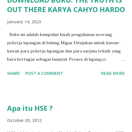
OUT THERE KARYA CAHYO HARDO
January 14, 2023
Buku ini adalah kumpulan kisah pengalaman seorang
pekerja lapangan di bidang Migas Ditujukan untuk kawan-
kawan para pekerja lapangan dan para sarjana teknik yang
baru bertugas sebagai Insinyur Proses di lapangan.
Pengantar Penulis Saya masih teringat ketika lulus dari
SHARE
POST A COMMENT
READ MORE
jurusan Teknik Kimia dan langsung berhadapan dengan
dunia nyata (pabrik minyak dan gas) dan tergagap-gagap
dalam menghadapi problem di lapangan yang menuntut
persyaratan dari seorang insinyur proses dalam memahami
Apa itu HSE ?
suatu permasalahan dengan cepat, dan terkadang butuh
kecerdikan – yang sanggup menjembatani antara teori
October 05, 2012
pendidikan tinggi dan dunia nyata (=dunia kerja). Semakin