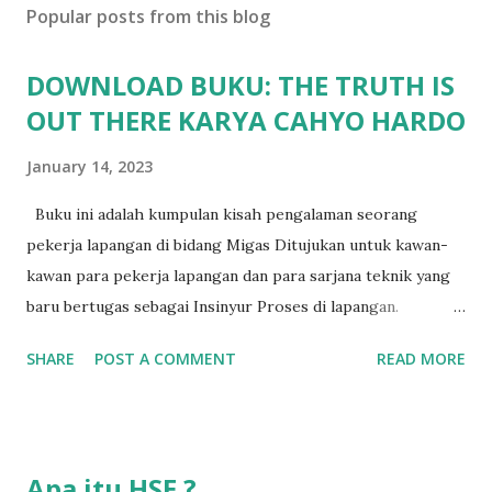
Popular posts from this blog
DOWNLOAD BUKU: THE TRUTH IS
OUT THERE KARYA CAHYO HARDO
January 14, 2023
Buku ini adalah kumpulan kisah pengalaman seorang
pekerja lapangan di bidang Migas Ditujukan untuk kawan-
kawan para pekerja lapangan dan para sarjana teknik yang
baru bertugas sebagai Insinyur Proses di lapangan.
Pengantar Penulis Saya masih teringat ketika lulus dari
SHARE
POST A COMMENT
READ MORE
jurusan Teknik Kimia dan langsung berhadapan dengan
dunia nyata (pabrik minyak dan gas) dan tergagap-gagap
dalam menghadapi problem di lapangan yang menuntut
persyaratan dari seorang insinyur proses dalam memahami
Apa itu HSE ?
suatu permasalahan dengan cepat, dan terkadang butuh