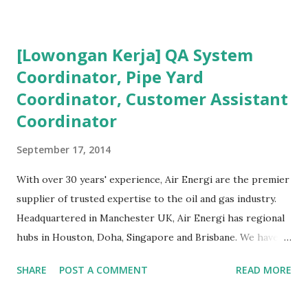
dalam menghadapi problem di lapangan yang menuntut
persyaratan dari seorang insinyur proses dalam memahami
[Lowongan Kerja] QA System
suatu permasalahan dengan cepat, dan terkadang butuh
Coordinator, Pipe Yard
kecerdikan – yang sanggup menjembatani antara teori
Coordinator, Customer Assistant
pendidikan tinggi dan dunia nyata (=dunia kerja). Semakin
lama bekerja di front line operation – dalam hal
Coordinator
troubleshooting – semakin memperkaya kita dalam
September 17, 2014
memahami permasalahan-permasalahan proses berikutnya.
Menurut hemat saya, masalah-masalah troubleshooting
With over 30 years' experience, Air Energi are the premier
proses di lapangan seringkali adalah masalah yang
supplier of trusted expertise to the oil and gas industry.
sederhana, namun terkadang menjadi ruwet karena tidak
Headquartered in Manchester UK, Air Energi has regional
tahu harus dari mana memulainya. Hal ters...
hubs in Houston, Doha, Singapore and Brisbane. We have
offices in 35 locations worldwide, experience of supply for
SHARE
POST A COMMENT
READ MORE
50 countries worldwide, and through our company values:
Safe, knowledgeable, innovative, passionate, inclusive, and