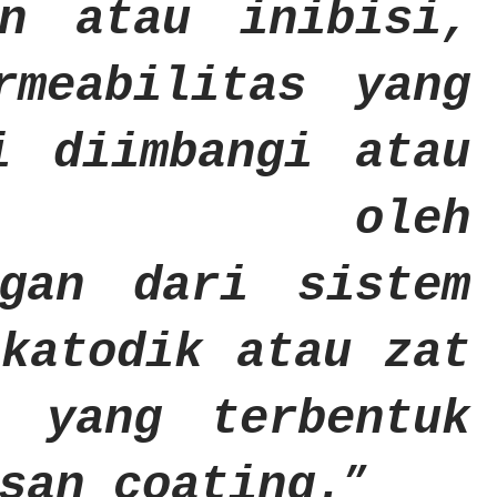
on atau inibisi,
rmeabilitas yang
i diimbangi atau
trol oleh
ngan dari sistem
 katodik atau zat
r yang terbentuk
san coating.