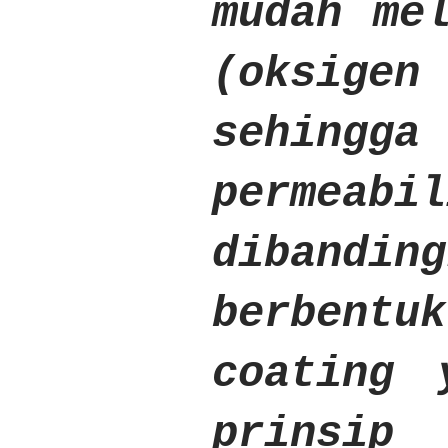
mudah me
(oksig
sehingg
permeab
diband
berbentu
coating 
prinsip