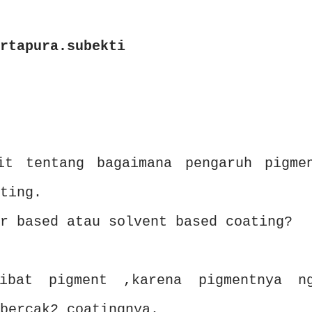
rtapura.subekti
it tentang bagaimana pengaruh pigme
ting.
r based atau solvent based coating?
kibat pigment ,karena pigmentnya n
bercak2 coatingnya.