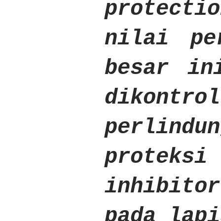
protecti
nilai pe
besar in
dikon
perlindu
proteksi
inhibito
pada lapi