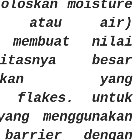
loloskan moisture
en atau air)
a membuat nilai
ilitasnya besar
ingkan yang
k flakes. untuk
yang menggunakan
 barrier dengan