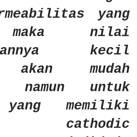
rmeabilitas yang
 maka nilai
ugannya kecil
i akan mudah
), namun untuk
 yang memiliki
sme cathodic