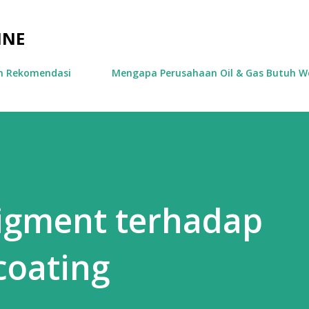
Skip to main content
INE
an Rekomendasi
Mengapa Perusahaan Oil & Gas Butuh We
igment terhadap
coating