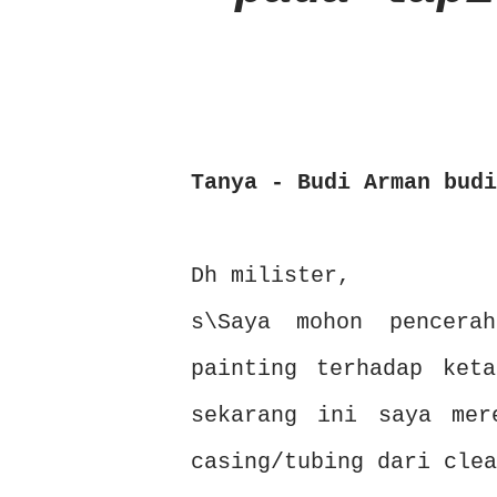
Tanya - Budi Arman budi
Dh milister,
s\Saya mohon pencera
painting terhadap keta
sekarang ini saya mer
casing/tubing dari clea