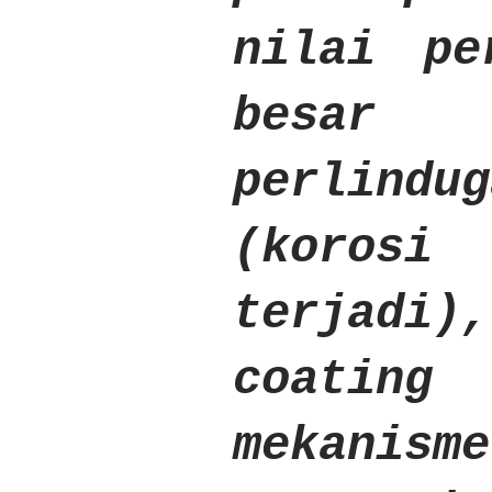
nilai pe
besar
perlind
(koros
terjadi
coating
mekani