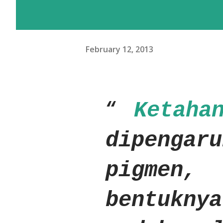
February 12, 2013
Ketaha
dipengar
pigmen
bentukn