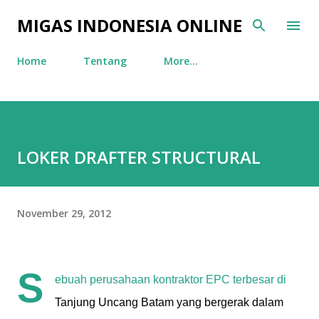
Skip to main content
MIGAS INDONESIA ONLINE
Home
Tentang
More…
LOKER DRAFTER STRUCTURAL
November 29, 2012
S
ebuah
perusahaan
kontraktor
EPC
terbesar
di
Tanjung
Uncang
Batam
yang
bergerak
dalam