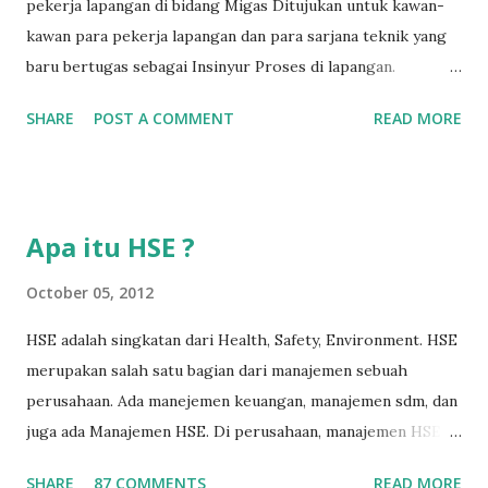
pekerja lapangan di bidang Migas Ditujukan untuk kawan-
kawan para pekerja lapangan dan para sarjana teknik yang
baru bertugas sebagai Insinyur Proses di lapangan.
Pengantar Penulis Saya masih teringat ketika lulus dari
SHARE
POST A COMMENT
READ MORE
jurusan Teknik Kimia dan langsung berhadapan dengan
dunia nyata (pabrik minyak dan gas) dan tergagap-gagap
dalam menghadapi problem di lapangan yang menuntut
persyaratan dari seorang insinyur proses dalam memahami
Apa itu HSE ?
suatu permasalahan dengan cepat, dan terkadang butuh
kecerdikan – yang sanggup menjembatani antara teori
October 05, 2012
pendidikan tinggi dan dunia nyata (=dunia kerja). Semakin
HSE adalah singkatan dari Health, Safety, Environment. HSE
lama bekerja di front line operation – dalam hal
merupakan salah satu bagian dari manajemen sebuah
troubleshooting – semakin memperkaya kita dalam
perusahaan. Ada manejemen keuangan, manajemen sdm, dan
memahami permasalahan-permasalahan proses berikutnya.
juga ada Manajemen HSE. Di perusahaan, manajemen HSE
Menurut hemat saya, masalah-masalah troubleshooting
biasanya dipimpin oleh seorang manajer HSE, yang
proses di lapangan seringkali adalah masalah yang
SHARE
87 COMMENTS
READ MORE