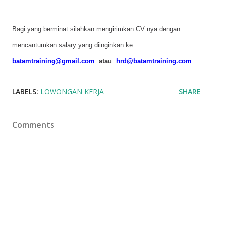
Bagi
yang
berminat
silahkan
mengirimkan
CV
nya
dengan
mencantumkan
salary yang
diinginkan
ke
:
batamtraining@gmail.com
atau
hrd@batamtraining.com
LABELS:
LOWONGAN KERJA
SHARE
Comments