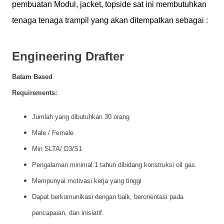
pembuatan
Modul
, jacket, topside sat
ini
membutuhkan
tenaga
tenaga
trampil
yang
akan
ditempatkan
sebagai
:
Engineering Drafter
Batam
Based
Requirements:
Jumlah
yang
dibutuhkan
30
orang
Male / Female
Min
SLTA
/ D3/S1
Pengalaman
minimal 1
tahun
dibidang
konstruksi
oil gas.
Mempunyai
motivasi
kerja
yang
tinggi
Dapat
berkomunikasi
dengan
baik
,
berorientasi
pada
pencapaian
,
dan
inisiatif
.