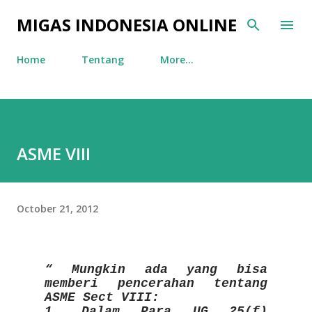
Skip to main content
MIGAS INDONESIA ONLINE
Home
Tentang
More…
ASME VIII
October 21, 2012
Mungkin ada yang bisa
memberi pencerahan tentang
ASME Sect VIII:
1. Dalam Para UG 25(f)