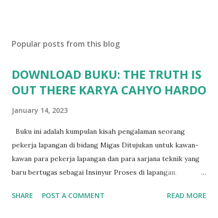
Popular posts from this blog
DOWNLOAD BUKU: THE TRUTH IS
OUT THERE KARYA CAHYO HARDO
January 14, 2023
Buku ini adalah kumpulan kisah pengalaman seorang
pekerja lapangan di bidang Migas Ditujukan untuk kawan-
kawan para pekerja lapangan dan para sarjana teknik yang
baru bertugas sebagai Insinyur Proses di lapangan.
Pengantar Penulis Saya masih teringat ketika lulus dari
SHARE
POST A COMMENT
READ MORE
jurusan Teknik Kimia dan langsung berhadapan dengan
dunia nyata (pabrik minyak dan gas) dan tergagap-gagap