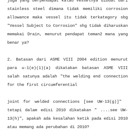
juga yang berpendapat kalau vesselnya dibuat dari
stainless steel dimana tidak memiliki corrosion
allowance maka vessel itu tidak terkategory sbg
"Vessel Subject to Corrosion" shg tidak diharuskan
memakai Drain, menurut pendapat teman2 mana yang
benar ya?
2. Batasan dari ASME VIII 2004 edition menurut
para u-1(e)(1)(a) dikatakan batasan ASME VIII
salah satunya adalah "the welding end connection
for the first circumferential
joint for welded connections [see UW-13(g)]"
tetapi dalam edisi 2010 dikatakan " ....see UW-
13(h)", apakah ada kesalahan ketik pada edisi 2010
atau memang ada perubahan di 2010?