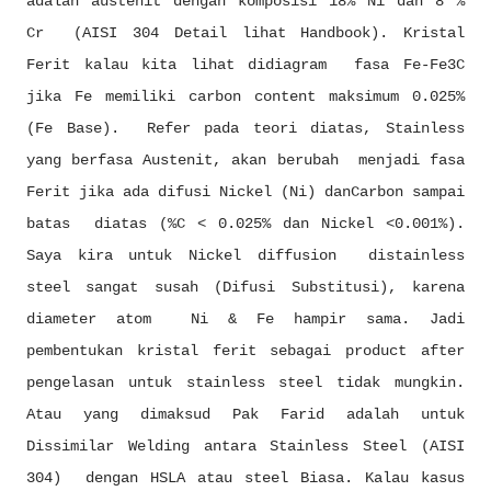
adalah austenit dengan komposisi 18% Ni dan 8 %
Cr (AISI 304 Detail lihat Handbook). Kristal
Ferit kalau kita lihat didiagram fasa Fe-Fe3C
jika Fe memiliki carbon content maksimum 0.025%
(Fe Base). Refer pada teori diatas, Stainless
yang berfasa Austenit, akan berubah menjadi fasa
Ferit jika ada difusi Nickel (Ni) danCarbon sampai
batas diatas (%C < 0.025% dan Nickel <0.001%).
Saya kira untuk Nickel diffusion distainless
steel sangat susah (Difusi Substitusi), karena
diameter atom Ni & Fe hampir sama. Jadi
pembentukan kristal ferit sebagai product after
pengelasan untuk stainless steel tidak mungkin.
Atau yang dimaksud Pak Farid adalah untuk
Dissimilar Welding antara Stainless Steel (AISI
304) dengan HSLA atau steel Biasa. Kalau kasus