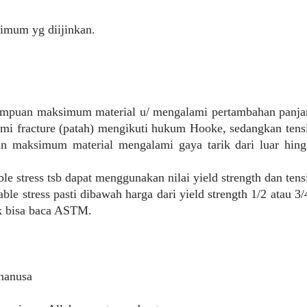
simum yg diijinkan.
mampuan maksimum material u/ mengalami pertambahan panja
ami fracture (patah) mengikuti hukum Hooke, sedangkan tens
n maksimum material mengalami gaya tarik dari luar hing
e stress tsb dapat menggunakan nilai yield strength dan tens
able stress pasti dibawah harga dari yield strength 1/2 atau 3/
ak bisa baca ASTM.
nanusa