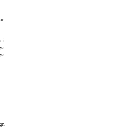
gan
ari
ya
nya
dgn