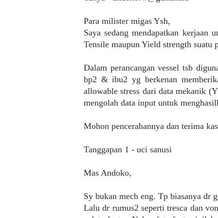
Para milister migas Ysh,
Saya sedang mendapatkan kerjaan unt
Tensile maupun Yield strength suatu pl
Dalam perancangan vessel tsb diguna
bp2 & ibu2 yg berkenan memberika
allowable stress dari data mekanik (Y
mengolah data input untuk menghasilk
Mohon pencerahannya dan terima kas
Tanggapan 1 - uci sanusi
Mas Andoko,
Sy bukan mech eng. Tp biasanya dr gay
Lalu dr rumus2 seperti tresca dan vo