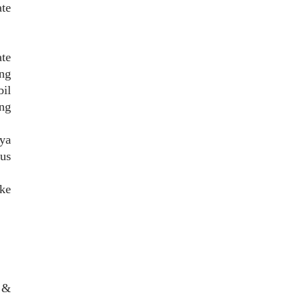
ate
ate
ang
il
ng
ya
rus
ke
d &