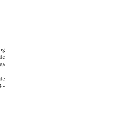
ng
ile
ga
ile
4 -