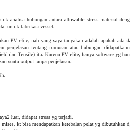
uk analisa hubungan antara allowable stress material den
at untuk fabrikasi vessel.
kan PV elite, nah yang saya tanyakan adalah apakah ada d
n penjelasan tentang rumusan atau hubungan didapatkann
ield dan Tensile) itu. Karena PV elite, hanya software yg ha
an suatu output tanpa penjelasan.
ih.
a2 luar, didapat stress yg terjadi.
n mises, kt bisa mendapatkan ketebalan pelat yg dibutuhkan 