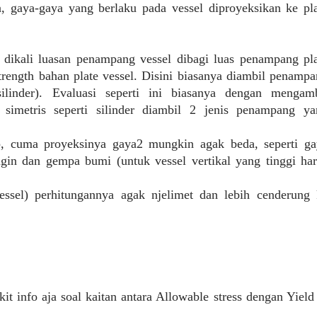
, gaya-gaya yang berlaku pada vessel diproyeksikan ke pl
m dikali luasan penampang vessel dibagi luas penampang pl
 strength bahan plate vessel. Disini biasanya diambil penamp
linder). Evaluasi seperti ini biasanya dengan mengamb
 simetris seperti silinder diambil 2 jenis penampang ya
p, cuma proyeksinya gaya2 mungkin agak beda, seperti ga
angin dan gempa bumi (untuk vessel vertikal yang tinggi ha
essel) perhitungannya agak njelimet dan lebih cenderung 
t info aja soal kaitan antara Allowable stress dengan Yiel