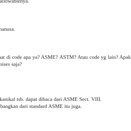
h allowablenya.
nanusa.
a lihat di code apa ya? ASME? ASTM? Atau code yg lain? Apa
ises saja?
anikal tsb. dapat dibaca dari ASME Sect. VIII.
bangkan dari standard ASME itu juga.