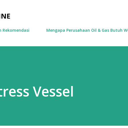
Skip to main content
INE
an Rekomendasi
Mengapa Perusahaan Oil & Gas Butuh We
tress Vessel