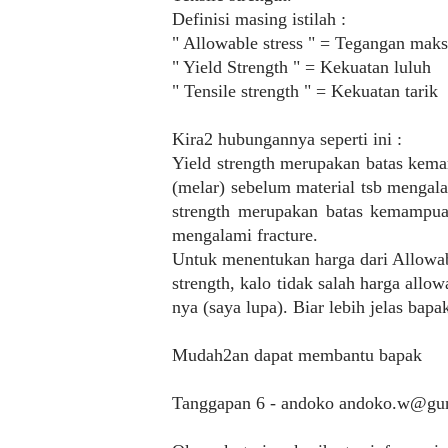
Definisi masing istilah :
" Allowable stress " = Tegangan mak
" Yield Strength " = Kekuatan luluh
" Tensile strength " = Kekuatan tarik
Kira2 hubungannya seperti ini :
Yield strength merupakan batas ke
(melar) sebelum material tsb mengal
strength merupakan batas kemampua
mengalami fracture.
Untuk menentukan harga dari Allowabl
strength, kalo tidak salah harga allow
nya (saya lupa). Biar lebih jelas bap
Mudah2an dapat membantu bapak
Tanggapan 6 - andoko andoko.w@gu