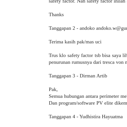
safety factor. Nah safety factor inila
Thanks
Tanggapan 2 - andoko andoko.w@gu
Terima kasih pak/mas uci
Trus klo safety factor tsb bisa say
penurunan rumusnya dari tresca von m
Tanggapan 3 - Dirman Artib
Pak,
Semua hubungan antara perimeter mek
Dan program/software PV elite dikem
Tanggapan 4 - Yudhistira Hayuatma