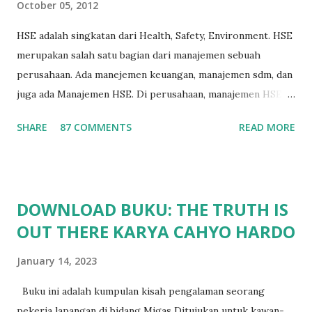
October 05, 2012
HSE adalah singkatan dari Health, Safety, Environment. HSE
merupakan salah satu bagian dari manajemen sebuah
perusahaan. Ada manejemen keuangan, manajemen sdm, dan
juga ada Manajemen HSE. Di perusahaan, manajemen HSE
biasanya dipimpin oleh seorang manajer HSE, yang
SHARE
87 COMMENTS
READ MORE
bertugas untuk merencanakan, melaksanakan, dan
mengendalikan seluruh program HSE. Program HSE
disesuaikan dengan tingkat resiko dari masing-masing
bidang pekerjaan. Misal HSE Konstruksi akan beda dengan
DOWNLOAD BUKU: THE TRUTH IS
HSE Pertambangan dan akan beda pula dengan HSE Migas .
OUT THERE KARYA CAHYO HARDO
Pembahasan - Administrator Migas Bermula dari
pertanyaan Sdr. Andri Jaswin (non-member) kepada
January 14, 2023
Administrator Milis mengenai HSE. Saya jawab secara
singkat kemudian di-cc-kan ke Moderator KBK HSE dan
Buku ini adalah kumpulan kisah pengalaman seorang
QMS untuk penjelasan yang lebih detail. Karena yang
pekerja lapangan di bidang Migas Ditujukan untuk kawan-