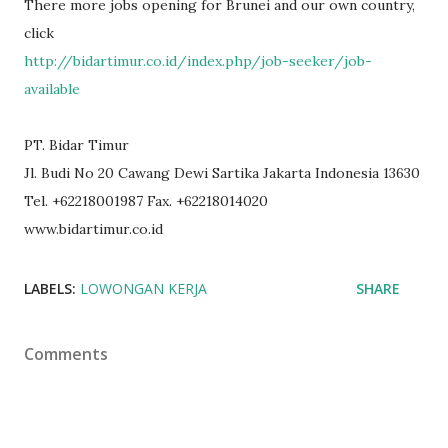
There more jobs opening for Brunei and our own country,
click
http://bidartimur.co.id/index.php/job-seeker/job-
available
PT. Bidar Timur
Jl. Budi No 20 Cawang Dewi Sartika Jakarta Indonesia 13630
Tel. +62218001987 Fax. +62218014020
www.bidartimur.co.id
LABELS:
LOWONGAN KERJA
SHARE
Comments