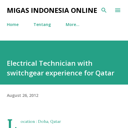
Skip to main content
MIGAS INDONESIA ONLINE
Home
Tentang
More…
Electrical Technician with
switchgear experience for Qatar
August 26, 2012
L
ocation : Doha, Qatar