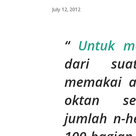
July 12, 2012
Untuk me
dari su
memakai al
oktan se
jumlah n-h