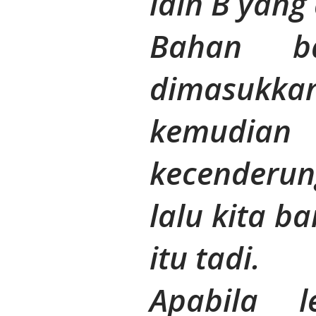
lain B yang 
Bahan b
dimasukkan
kemudi
kecenderun
lalu kita b
itu tadi.
Apabila l