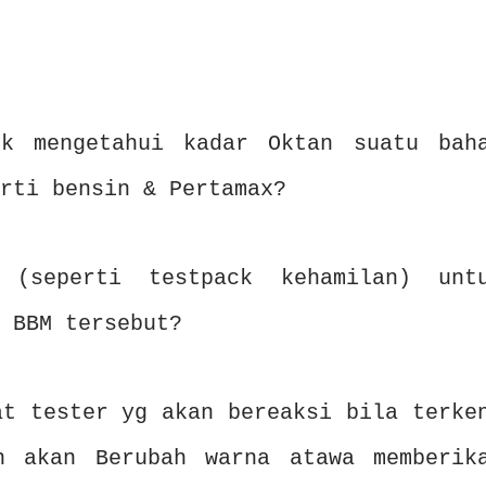
uk mengetahui kadar Oktan suatu bah
rti bensin & Pertamax?
 (seperti testpack kehamilan) unt
 BBM tersebut?
at tester yg akan bereaksi bila terke
n akan Berubah warna atawa memberik