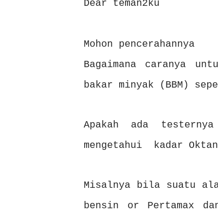
Dear teman2ku
Mohon pencerahannya
Bagaimana caranya unt
bakar minyak (BBM) sepe
Apakah ada testernya
mengetahui kadar Oktan
Misalnya bila suatu al
bensin or Pertamax da