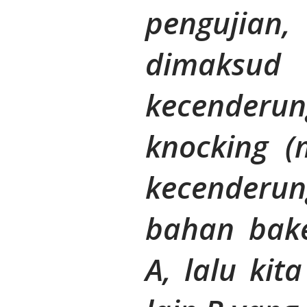
pengujia
dimak
kecenderu
knocking (m
kecenderun
bahan bake
A, lalu ki