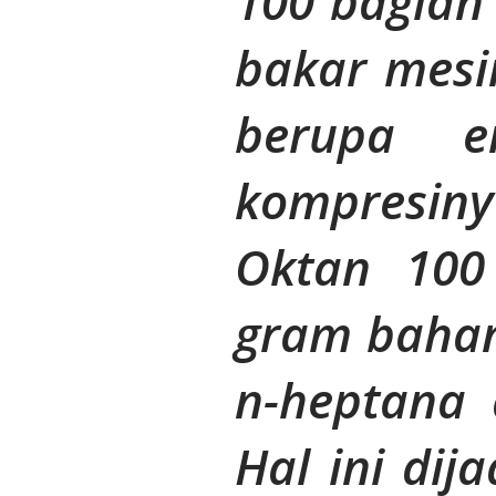
100 bagian
bakar mesin
berupa e
kompresi
Oktan 100
gram bahan
n-heptana 
Hal ini dij