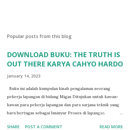
Popular posts from this blog
DOWNLOAD BUKU: THE TRUTH IS
OUT THERE KARYA CAHYO HARDO
January 14, 2023
Buku ini adalah kumpulan kisah pengalaman seorang
pekerja lapangan di bidang Migas Ditujukan untuk kawan-
kawan para pekerja lapangan dan para sarjana teknik yang
baru bertugas sebagai Insinyur Proses di lapangan.
Pengantar Penulis Saya masih teringat ketika lulus dari
SHARE
POST A COMMENT
READ MORE
jurusan Teknik Kimia dan langsung berhadapan dengan