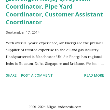
Coordinator, Pipe Yard
Pembahasan - Administrator Migas Bermula dari
Coordinator, Customer Assistant
pertanyaan Sdr. Andri Jaswin (non-member) kepada
Administrator Milis mengenai HSE. Saya jawab secara
Coordinator
singkat kemudian di-cc-kan ke Moderator KBK HSE dan
September 17, 2014
QMS untuk penjelasan yang lebih detail. Karena yang
menjawab via japri adalah Moderator KBK, maka tentu
With over 30 years' experience, Air Energi are the premier
sayang kalau dilewatkan oleh anggota milis semuanya.
supplier of trusted expertise to the oil and gas industry.
Untuk itu saya forward ke Milis Migas Indonesia. Selain itu,
Headquartered in Manchester UK, Air Energi has regional
keanggotaan Sdr. Andry telah saya setujui sehingga ...
hubs in Houston, Doha, Singapore and Brisbane. We have
offices in 35 locations worldwide, experience of supply for
SHARE
POST A COMMENT
READ MORE
50 countries worldwide, and through our company values:
Safe, knowledgeable, innovative, passionate, inclusive, and
pragmatism, WE DELIVER, each and every time. At the
moment we are supporting a multinational OCTG
processing operation in seeking of below positions: 1.
2001-2024 Migas-indonesia.com