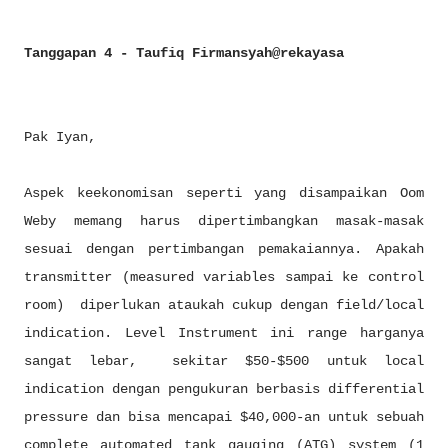
Tanggapan 4 - Taufiq Firmansyah@rekayasa
Pak Iyan,
Aspek keekonomisan seperti yang disampaikan Oom
Weby memang harus dipertimbangkan masak-masak
sesuai dengan pertimbangan pemakaiannya. Apakah
transmitter (measured variables sampai ke control
room) diperlukan ataukah cukup dengan field/local
indication. Level Instrument ini range harganya
sangat lebar, sekitar $50-$500 untuk local
indication dengan pengukuran berbasis differential
pressure dan bisa mencapai $40,000-an untuk sebuah
complete automated tank gauging (ATG) system (1