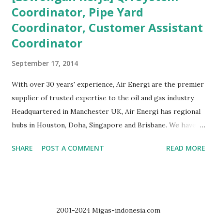
Coordinator, Pipe Yard
Pembahasan - Administrator Migas Bermula dari
Coordinator, Customer Assistant
pertanyaan Sdr. Andri Jaswin (non-member) kepada
Administrator Milis mengenai HSE. Saya jawab secara
Coordinator
singkat kemudian di-cc-kan ke Moderator KBK HSE dan
September 17, 2014
QMS untuk penjelasan yang lebih detail. Karena yang
menjawab via japri adalah Moderator KBK, maka tentu
With over 30 years' experience, Air Energi are the premier
sayang kalau dilewatkan oleh anggota milis semuanya.
supplier of trusted expertise to the oil and gas industry.
Untuk itu saya forward ke Milis Migas Indonesia. Selain itu,
Headquartered in Manchester UK, Air Energi has regional
keanggotaan Sdr. Andry telah saya setujui sehingga ...
hubs in Houston, Doha, Singapore and Brisbane. We have
offices in 35 locations worldwide, experience of supply for
SHARE
POST A COMMENT
READ MORE
50 countries worldwide, and through our company values:
Safe, knowledgeable, innovative, passionate, inclusive, and
pragmatism, WE DELIVER, each and every time. At the
moment we are supporting a multinational OCTG
processing operation in seeking of below positions: 1.
2001-2024 Migas-indonesia.com