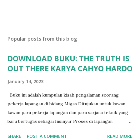
t
Popular posts from this blog
DOWNLOAD BUKU: THE TRUTH IS
OUT THERE KARYA CAHYO HARDO
January 14, 2023
Buku ini adalah kumpulan kisah pengalaman seorang
pekerja lapangan di bidang Migas Ditujukan untuk kawan-
kawan para pekerja lapangan dan para sarjana teknik yang
baru bertugas sebagai Insinyur Proses di lapangan.
Pengantar Penulis Saya masih teringat ketika lulus dari
SHARE
POST A COMMENT
READ MORE
jurusan Teknik Kimia dan langsung berhadapan dengan