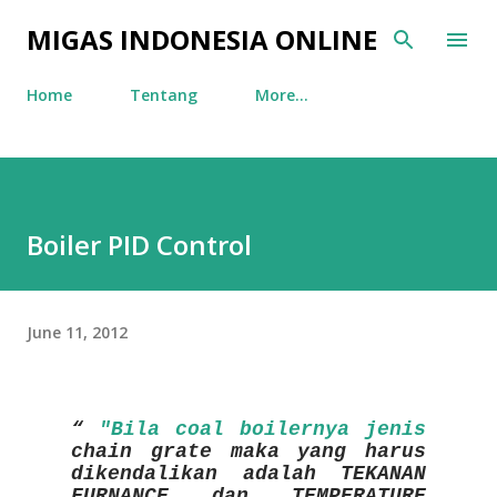
Skip to main content
MIGAS INDONESIA ONLINE
Home
Tentang
More…
Boiler PID Control
June 11, 2012
"Bila coal boilernya jenis
chain grate maka yang harus
dikendalikan adalah TEKANAN
FURNANCE dan TEMPERATURE