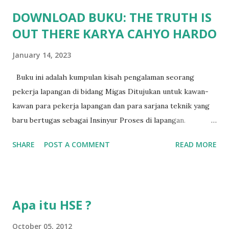
DOWNLOAD BUKU: THE TRUTH IS
OUT THERE KARYA CAHYO HARDO
January 14, 2023
Buku ini adalah kumpulan kisah pengalaman seorang
pekerja lapangan di bidang Migas Ditujukan untuk kawan-
kawan para pekerja lapangan dan para sarjana teknik yang
baru bertugas sebagai Insinyur Proses di lapangan.
Pengantar Penulis Saya masih teringat ketika lulus dari
SHARE
POST A COMMENT
READ MORE
jurusan Teknik Kimia dan langsung berhadapan dengan
dunia nyata (pabrik minyak dan gas) dan tergagap-gagap
dalam menghadapi problem di lapangan yang menuntut
persyaratan dari seorang insinyur proses dalam memahami
Apa itu HSE ?
suatu permasalahan dengan cepat, dan terkadang butuh
kecerdikan – yang sanggup menjembatani antara teori
October 05, 2012