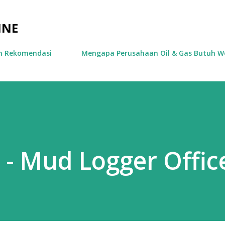
Skip to main content
INE
an Rekomendasi
Mengapa Perusahaan Oil & Gas Butuh We
 - Mud Logger Offic