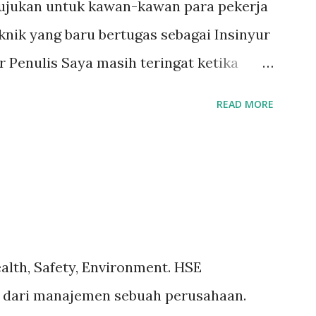
tujukan untuk kawan-kawan para pekerja
knik yang baru bertugas sebagai Insinyur
r Penulis Saya masih teringat ketika
imia dan langsung berhadapan dengan
READ MORE
dan gas) dan tergagap-gagap dalam
ngan yang menuntut persyaratan dari
lam memahami suatu permasalahan
 butuh kecerdikan – yang sanggup
ndidikan tinggi dan dunia nyata (=dunia
di front line operation – dalam hal
alth, Safety, Environment. HSE
memperkaya kita dalam memahami
n dari manajemen sebuah perusahaan.