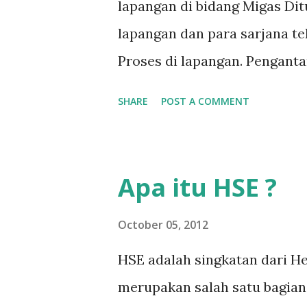
lapangan di bidang Migas Di
lapangan dan para sarjana te
Proses di lapangan. Penganta
lulus dari jurusan Teknik K
SHARE
POST A COMMENT
dunia nyata (pabrik minyak 
menghadapi problem di lapa
seorang insinyur proses da
Apa itu HSE ?
dengan cepat, dan terkadang
menjembatani antara teori pe
October 05, 2012
kerja). Semakin lama bekerja 
HSE adalah singkatan dari He
troubleshooting – semakin 
merupakan salah satu bagia