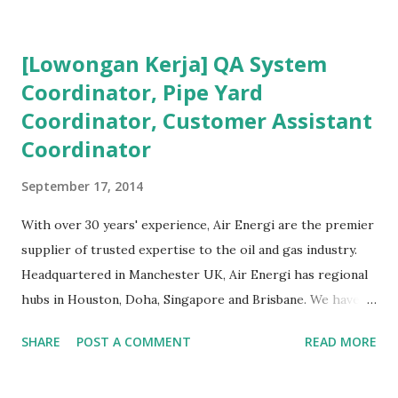
disesuaikan dengan tingkat resiko dari masing-masing
bidang pekerjaan. Misal HSE Konstruksi akan beda dengan
[Lowongan Kerja] QA System
HSE Pertambangan dan akan beda pula dengan HSE Migas .
Coordinator, Pipe Yard
Pembahasan - Administrator Migas Bermula dari
Coordinator, Customer Assistant
pertanyaan Sdr. Andri Jaswin (non-member) kepada
Administrator Milis mengenai HSE. Saya jawab secara
Coordinator
singkat kemudian di-cc-kan ke Moderator KBK HSE dan
September 17, 2014
QMS untuk penjelasan yang lebih detail. Karena yang
menjawab via japri adalah Moderator KBK, maka tentu
With over 30 years' experience, Air Energi are the premier
sayang kalau dilewatkan oleh anggota milis semuanya.
supplier of trusted expertise to the oil and gas industry.
Untuk itu saya forward ke Milis Migas Indonesia. Selain itu,
Headquartered in Manchester UK, Air Energi has regional
keanggotaan Sdr. Andry telah saya setujui sehingga ...
hubs in Houston, Doha, Singapore and Brisbane. We have
offices in 35 locations worldwide, experience of supply for
SHARE
POST A COMMENT
READ MORE
50 countries worldwide, and through our company values:
Safe, knowledgeable, innovative, passionate, inclusive, and