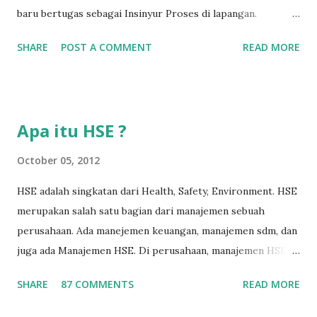
baru bertugas sebagai Insinyur Proses di lapangan.
Pengantar Penulis Saya masih teringat ketika lulus dari
SHARE
POST A COMMENT
READ MORE
jurusan Teknik Kimia dan langsung berhadapan dengan
dunia nyata (pabrik minyak dan gas) dan tergagap-gagap
dalam menghadapi problem di lapangan yang menuntut
persyaratan dari seorang insinyur proses dalam memahami
Apa itu HSE ?
suatu permasalahan dengan cepat, dan terkadang butuh
kecerdikan – yang sanggup menjembatani antara teori
October 05, 2012
pendidikan tinggi dan dunia nyata (=dunia kerja). Semakin
HSE adalah singkatan dari Health, Safety, Environment. HSE
lama bekerja di front line operation – dalam hal
merupakan salah satu bagian dari manajemen sebuah
troubleshooting – semakin memperkaya kita dalam
perusahaan. Ada manejemen keuangan, manajemen sdm, dan
memahami permasalahan-permasalahan proses berikutnya.
juga ada Manajemen HSE. Di perusahaan, manajemen HSE
Menurut hemat saya, masalah-masalah troubleshooting
biasanya dipimpin oleh seorang manajer HSE, yang
proses di lapangan seringkali adalah masalah yang
SHARE
87 COMMENTS
READ MORE
bertugas untuk merencanakan, melaksanakan, dan
sederhana, namun terkadang menjadi ruwet karena tidak
mengendalikan seluruh program HSE. Program HSE
tahu harus dari mana memulainya. Hal ters...