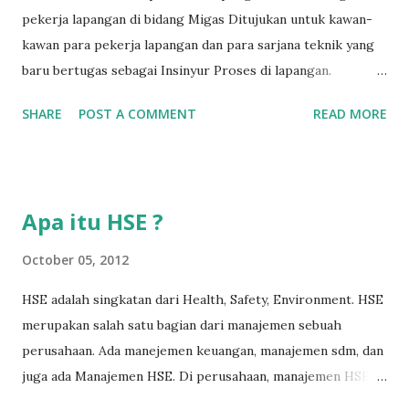
pekerja lapangan di bidang Migas Ditujukan untuk kawan-
kawan para pekerja lapangan dan para sarjana teknik yang
baru bertugas sebagai Insinyur Proses di lapangan.
Pengantar Penulis Saya masih teringat ketika lulus dari
SHARE
POST A COMMENT
READ MORE
jurusan Teknik Kimia dan langsung berhadapan dengan
dunia nyata (pabrik minyak dan gas) dan tergagap-gagap
dalam menghadapi problem di lapangan yang menuntut
persyaratan dari seorang insinyur proses dalam memahami
Apa itu HSE ?
suatu permasalahan dengan cepat, dan terkadang butuh
kecerdikan – yang sanggup menjembatani antara teori
October 05, 2012
pendidikan tinggi dan dunia nyata (=dunia kerja). Semakin
HSE adalah singkatan dari Health, Safety, Environment. HSE
lama bekerja di front line operation – dalam hal
merupakan salah satu bagian dari manajemen sebuah
troubleshooting – semakin memperkaya kita dalam
perusahaan. Ada manejemen keuangan, manajemen sdm, dan
memahami permasalahan-permasalahan proses berikutnya.
juga ada Manajemen HSE. Di perusahaan, manajemen HSE
Menurut hemat saya, masalah-masalah troubleshooting
biasanya dipimpin oleh seorang manajer HSE, yang
proses di lapangan seringkali adalah masalah yang