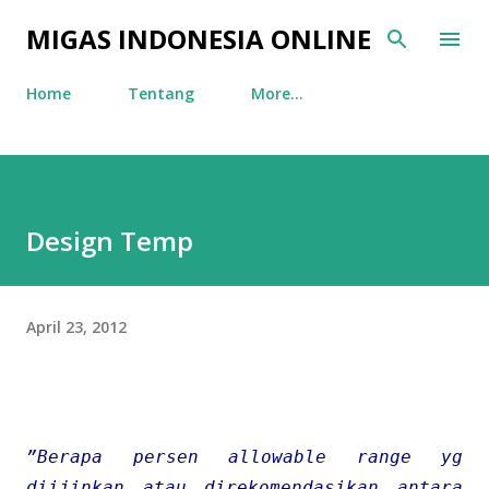
Skip to main content
MIGAS INDONESIA ONLINE
Home
Tentang
More…
Design Temp
April 23, 2012
”Berapa persen allowable range yg
diijinkan atau direkomendasikan antara