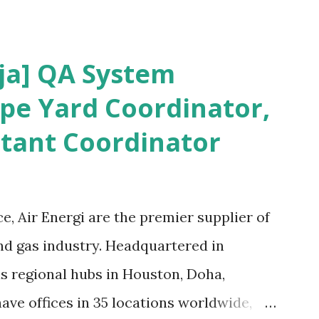
asing-masing bidang pekerjaan. Misal
engan HSE Pertambangan dan akan beda
ja] QA System
bahasan - Administrator Migas Bermula
ipe Yard Coordinator,
Jaswin (non-member) kepada
tant Coordinator
i HSE. Saya jawab secara singkat
rator KBK HSE dan QMS untuk
. Karena yang menjawab via japri adalah
e, Air Energi are the premier supplier of
ayang kalau dilewatkan oleh anggota
and gas industry. Headquartered in
ya forward ke Milis Migas Indonesia.
s regional hubs in Houston, Doha,
ndry telah saya setujui sehingga ...
ave offices in 35 locations worldwide,