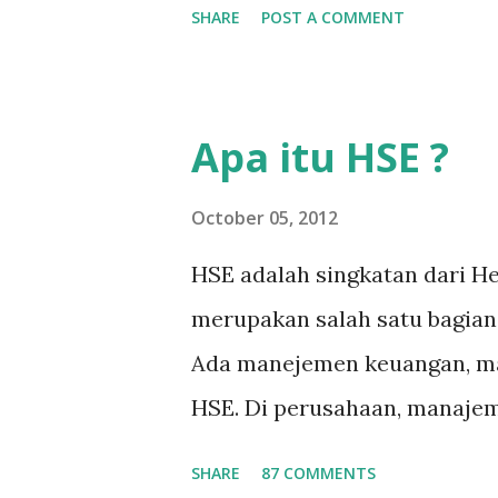
SHARE
POST A COMMENT
dunia nyata (pabrik minyak 
menghadapi problem di lapa
seorang insinyur proses da
Apa itu HSE ?
dengan cepat, dan terkadang
menjembatani antara teori pe
October 05, 2012
kerja). Semakin lama bekerja 
HSE adalah singkatan dari He
troubleshooting – semakin 
merupakan salah satu bagia
permasalahan-permasalahan 
Ada manejemen keuangan, m
masalah-masalah troubleshoo
HSE. Di perusahaan, manajem
adalah masalah yang sederh
manajer HSE, yang bertugas
SHARE
87 COMMENTS
karena tidak tahu harus dari 
mengendalikan seluruh prog