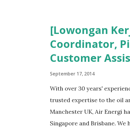
dengan tingkat resiko dari m
HSE Konstruksi akan beda d
[Lowongan Ker
pula dengan HSE Migas . Pem
Coordinator, P
dari pertanyaan Sdr. Andri 
Customer Assis
Administrator Milis mengena
kemudian di-cc-kan ke Mode
September 17, 2014
penjelasan yang lebih detail
With over 30 years' experienc
Moderator KBK, maka tentu s
trusted expertise to the oil 
milis semuanya. Untuk itu sa
Manchester UK, Air Energi ha
Selain itu, keanggotaan Sdr. A
Singapore and Brisbane. We h